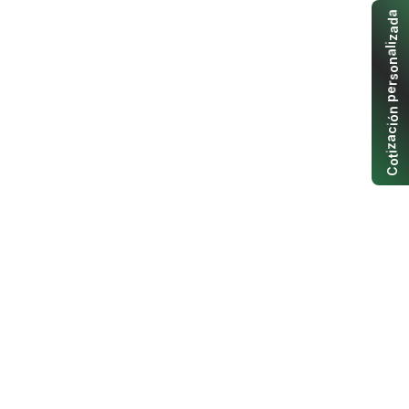
a
d
a
z
i
l
a
n
o
s
r
e
p
n
ó
i
c
a
z
i
t
o
C