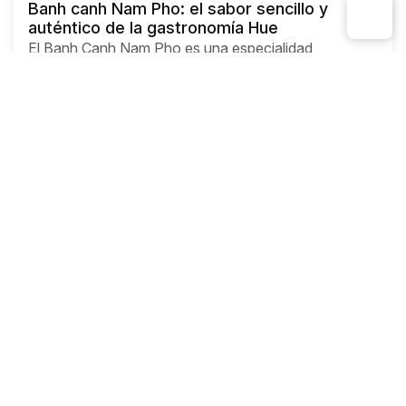
Banh canh Nam Pho: el sabor sencillo y
auténtico de la gastronomía Hue
El Banh Canh Nam Pho es una especialidad
emblemática de Hue, elaborada con fideos espesos,
caldo de camarón y cerdo, y un sabor profundo que
refleja la cocina popular del centro de Vietnam.
Actualizado el
Desde
August 7, 2026
Ly Nguyen