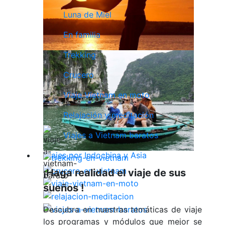
Luna de Miel
En familia
Trekking
Crucero
Viaje Vietnam en moto
Relajación y meditación
Viajes a Vietnam baratos
Viajes por Indochina y Asia
¡Haga realidad el viaje de sus
sueños !
Descubra en nuestras temáticas de viaje
los programas y módulos que mejor se