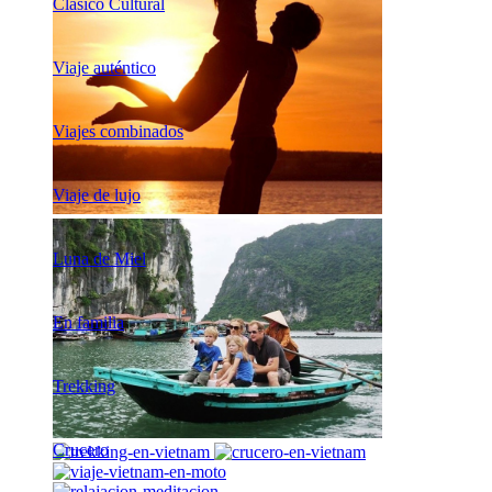
Clásico Cultural
Viaje auténtico
Viajes combinados
Viaje de lujo
Luna de Miel
En familia
Trekking
Crucero