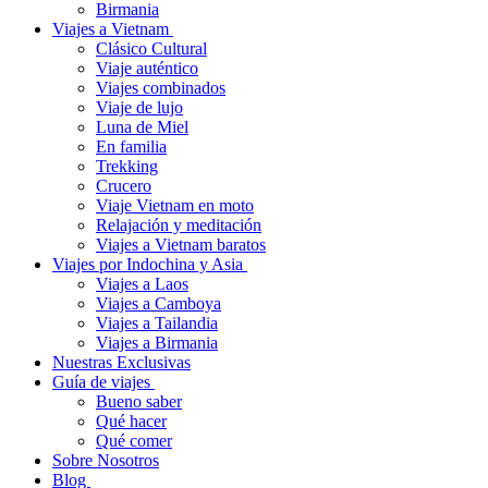
Birmania
Viajes a Vietnam
Clásico Cultural
Viaje auténtico
Viajes combinados
Viaje de lujo
Luna de Miel
En familia
Trekking
Crucero
Viaje Vietnam en moto
Relajación y meditación
Viajes a Vietnam baratos
Viajes por Indochina y Asia
Viajes a Laos
Viajes a Camboya
Viajes a Tailandia
Viajes a Birmania
Nuestras Exclusivas
Guía de viajes
Bueno saber
Qué hacer
Qué comer
Sobre Nosotros
Blog