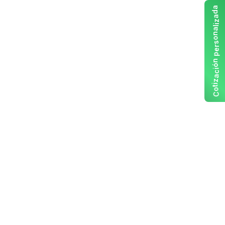
a
d
a
z
i
l
a
n
o
s
r
e
p
n
ó
i
c
a
z
i
t
o
C