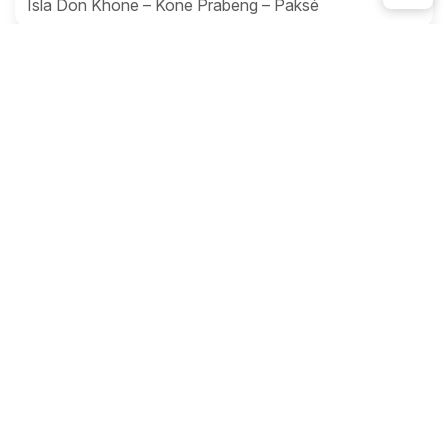
Isla Don Khone – Kone Prabeng – Paksé
Viajes a Laos
Viaje a Laos 8 días
Vientiane - Luang Prabang - Cascada Kuang Si -
Cuevas De Pak Ou - Kamu Lodge - Luang Prabang
Viajes a Laos
Viaje a Laos 6 días
Luang Prabang - Pak Ou - Luang Prabang- Kuang Si -
Luang Prabang - Aldea De Enlefante
Viajes combinados