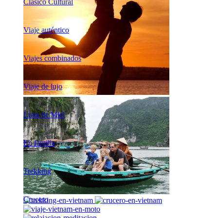
Clásico Cultural
Viaje auténtico
Viajes combinados
Viaje de lujo
Luna de Miel
En familia
Trekking
Crucero