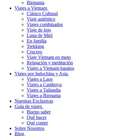
Birmania
Viajes a Vietnam
Clásico Cultural
Viaje auténtico
Viajes combinados
Viaje de lujo
Luna de Miel
En familia
Trekking
Crucero
Viaje Vietnam en moto
Relajación y meditación
Viajes a Vietnam baratos
Viajes por Indochina y Asia
Viajes a Laos
Viajes a Camboya
Viajes a Tailandia
Viajes a Birmania
Nuestras Exclusivas
Guía de viajes
Bueno saber
Qué hacer
Qué comer
Sobre Nosotros
Blog