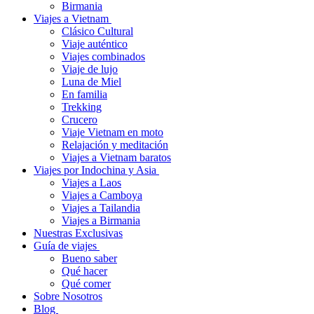
Birmania
Viajes a Vietnam
Clásico Cultural
Viaje auténtico
Viajes combinados
Viaje de lujo
Luna de Miel
En familia
Trekking
Crucero
Viaje Vietnam en moto
Relajación y meditación
Viajes a Vietnam baratos
Viajes por Indochina y Asia
Viajes a Laos
Viajes a Camboya
Viajes a Tailandia
Viajes a Birmania
Nuestras Exclusivas
Guía de viajes
Bueno saber
Qué hacer
Qué comer
Sobre Nosotros
Blog