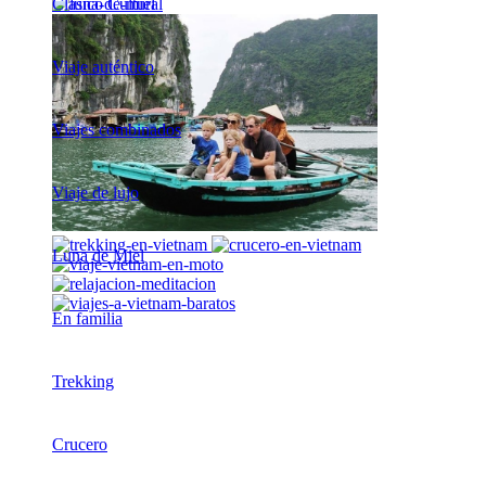
Clásico Cultural
Viaje auténtico
Viajes combinados
Viaje de lujo
Luna de Miel
En familia
Trekking
Crucero