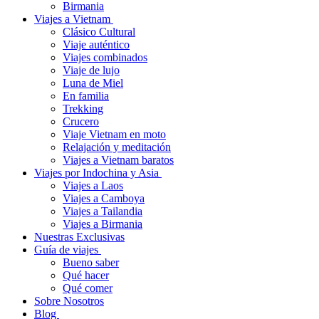
Birmania
Viajes a Vietnam
Clásico Cultural
Viaje auténtico
Viajes combinados
Viaje de lujo
Luna de Miel
En familia
Trekking
Crucero
Viaje Vietnam en moto
Relajación y meditación
Viajes a Vietnam baratos
Viajes por Indochina y Asia
Viajes a Laos
Viajes a Camboya
Viajes a Tailandia
Viajes a Birmania
Nuestras Exclusivas
Guía de viajes
Bueno saber
Qué hacer
Qué comer
Sobre Nosotros
Blog