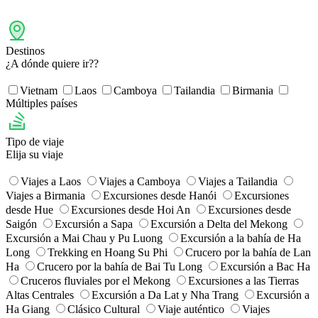
Destinos
¿A dónde quiere ir??
Vietnam
Laos
Camboya
Tailandia
Birmania
Múltiples países
Tipo de viaje
Elija su viaje
Viajes a Laos
Viajes a Camboya
Viajes a Tailandia
Viajes a Birmania
Excursiones desde Hanói
Excursiones
desde Hue
​Excursiones desde Hoi An
​Excursiones desde
Saigón
Excursión a Sapa
Excursión a Delta del Mekong
Excursión a Mai Chau y Pu Luong
Excursión a la bahía de Ha
Long
Trekking en Hoang Su Phi
Crucero por la bahía de Lan
Ha
Crucero por la bahía de Bai Tu Long
Excursión a Bac Ha
Cruceros fluviales por el Mekong
Excursiones a las Tierras
Altas Centrales
Excursión a Da Lat y Nha Trang
Excursión a
Ha Giang
Clásico Cultural
Viaje auténtico
Viajes