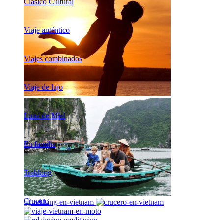
Clásico Cultural
Viaje auténtico
Viajes combinados
Viaje de lujo
Luna de Miel
En familia
Trekking
Crucero