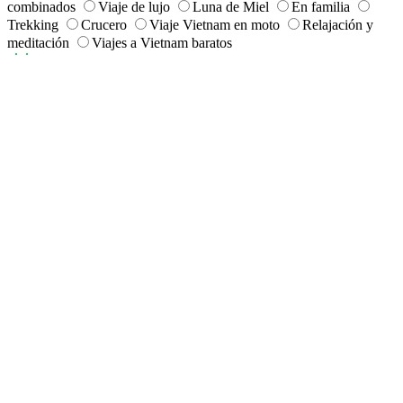
combinados
Viaje de lujo
Luna de Miel
En familia
Trekking
Crucero
Viaje Vietnam en moto
Relajación y
meditación
Viajes a Vietnam baratos
Duración del viaje
¿Cuántos días?
1 -7 días
1 - 3 días
8 - 14 días
Más de 15 días
367 Viaje
Luna de Miel
Para hacer de su
luna de miel en Vietnam
una experiencia
inolvidable y mágica, llena de momentos dignos de un cuento de
hadas, sueña con destinos originales, pintorescos, inusuales y
exóticos. Anhela relajarse en playas de arena blanca y suave como
terciopelo, con aguas turquesas que reflejen su amor. Sueña con
encuentros auténticos, puros y sin adornos.
Es por todas estas razones, y muchas más, que ha elegido Vietnam
como el escenario perfecto para los primeros momentos únicos de
esta joven pareja. Vietnam los espera como una perla preciosa lista
para ser pulida y convertirse en el hogar de sus sueños. Desde la