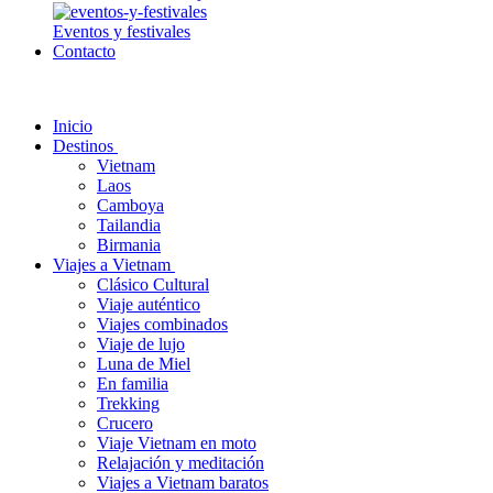
Eventos y festivales
Contacto
Inicio
Destinos
Vietnam
Laos
Camboya
Tailandia
Birmania
Viajes a Vietnam
Clásico Cultural
Viaje auténtico
Viajes combinados
Viaje de lujo
Luna de Miel
En familia
Trekking
Crucero
Viaje Vietnam en moto
Relajación y meditación
Viajes a Vietnam baratos