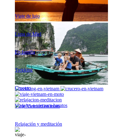
Viaje de lujo
Luna de Miel
En familia
Trekking
Crucero
Viaje Vietnam en moto
Relajación y meditación