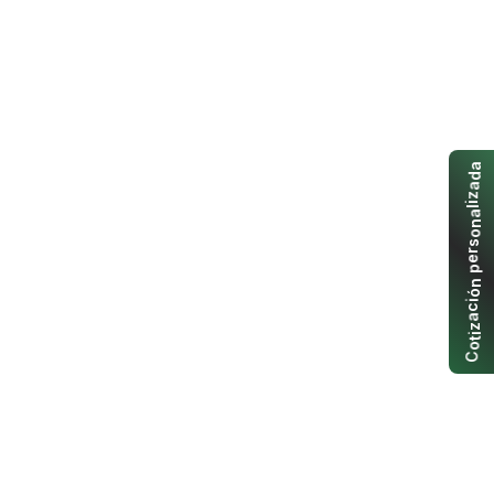
a
d
a
z
i
l
a
n
o
s
r
e
p
n
ó
i
c
a
z
i
t
o
C