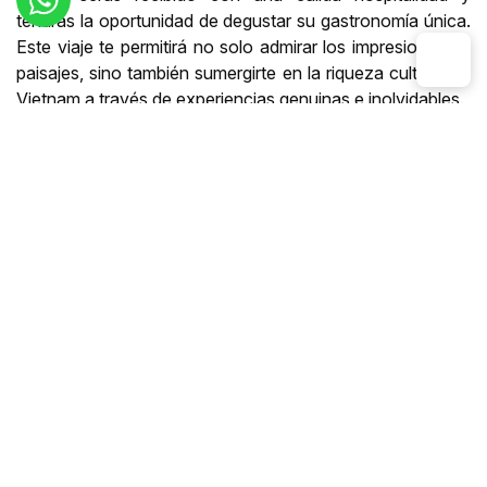
tendrás la oportunidad de degustar su gastronomía única.
Este viaje te permitirá no solo admirar los impresionantes
paisajes, sino también sumergirte en la riqueza cultural de
Vietnam a través de experiencias genuinas e inolvidables.
Destinos y mapa
Itinerario detallado
Día 1
: Llegada a Hanói
Día 2
: Hanói - Visita de la Capital
Día 3
: Hanói - Duong Lam - Vu Linh
Día 4
: Vu Linh - Nghia Lo