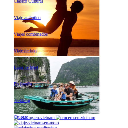
Clásico Cultural
Viaje auténtico
Viajes combinados
Viaje de lujo
Luna de Miel
En familia
Trekking
Crucero