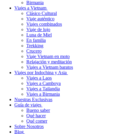
Birmania
Viajes a Vietnam
Clásico Cultural
Viaje auténtico
Viajes combinados
Viaje de lujo
Luna de Miel
En familia
Trekking
Crucero
Viaje Vietnam en moto
Relajación y meditación
Viajes a Vietnam baratos
Viajes por Indochina y Asia
Viajes a Laos
Viajes a Camboya
Viajes a Tailandia
Viajes a Birmania
Nuestras Exclusivas
Guía de viajes
Bueno saber
Qué hacer
Qué comer
Sobre Nosotros
Blog