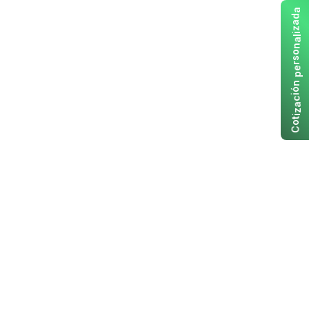
a
d
a
z
i
l
a
n
o
s
r
e
p
n
ó
i
c
a
z
i
t
o
C