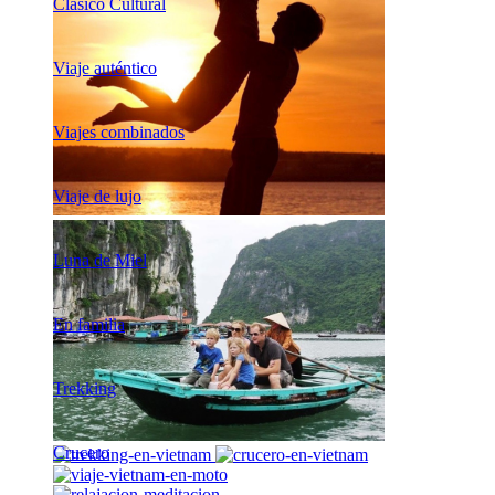
Clásico Cultural
Viaje auténtico
Viajes combinados
Viaje de lujo
Luna de Miel
En familia
Trekking
Crucero