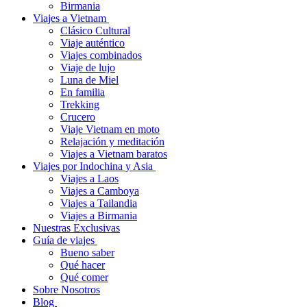
Birmania
Viajes a Vietnam
Clásico Cultural
Viaje auténtico
Viajes combinados
Viaje de lujo
Luna de Miel
En familia
Trekking
Crucero
Viaje Vietnam en moto
Relajación y meditación
Viajes a Vietnam baratos
Viajes por Indochina y Asia
Viajes a Laos
Viajes a Camboya
Viajes a Tailandia
Viajes a Birmania
Nuestras Exclusivas
Guía de viajes
Bueno saber
Qué hacer
Qué comer
Sobre Nosotros
Blog