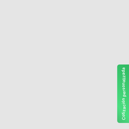
a
d
a
z
i
l
a
n
o
s
r
e
p
n
ó
i
c
a
z
i
t
o
C