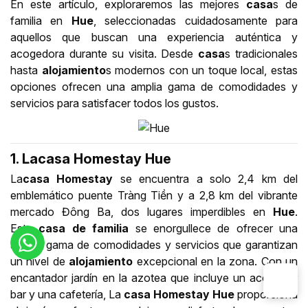
En este artículo, exploraremos las mejores
casa
s de
familia en
Hue
, seleccionadas cuidadosamente para
aquellos que buscan una experiencia auténtica y
acogedora durante su visita. Desde
casa
s tradicionales
hasta
alojamiento
s modernos con un toque local, estas
opciones ofrecen una amplia gama de comodidades y
servicios para satisfacer todos los gustos.
1. Lacasa Homestay Hue
La
casa
Homestay
se encuentra a solo 2,4 km del
emblemático puente Tràng Tiền y a 2,8 km del vibrante
mercado Đông Ba, dos lugares imperdibles en
Hue
.
Esta
casa de familia
se enorgullece de ofrecer una
amplia gama de comodidades y servicios que garantizan
un nivel de
alojamiento
excepcional en la zona. Con un
encantador jardín en la azotea que incluye un acogedor
bar y una cafetería, La
casa
Homestay
Hue
proporciona