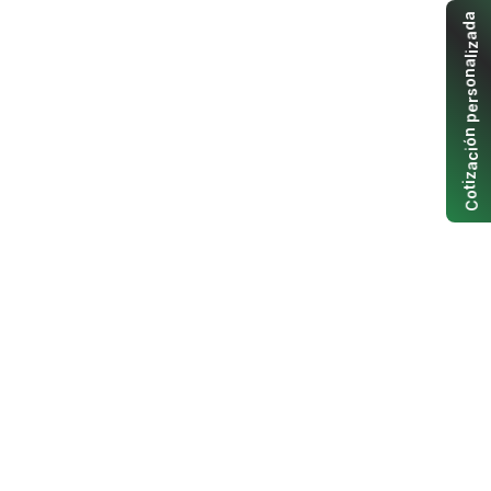
a
d
a
z
i
l
a
n
o
s
r
e
p
n
ó
i
c
a
z
i
t
o
C