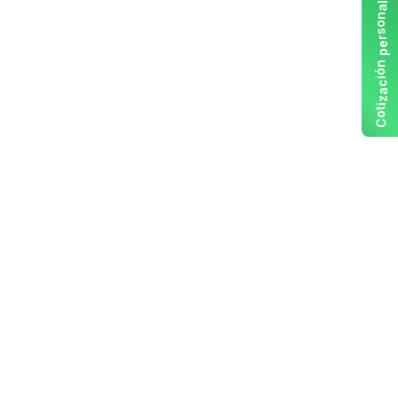
l
a
n
o
s
r
e
p
n
ó
i
c
a
z
i
t
o
C