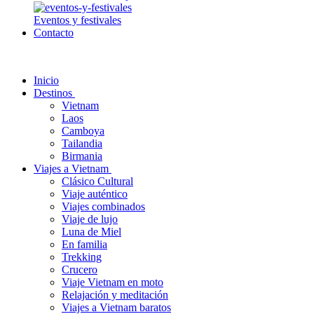
Eventos y festivales
Contacto
Inicio
Destinos
Vietnam
Laos
Camboya
Tailandia
Birmania
Viajes a Vietnam
Clásico Cultural
Viaje auténtico
Viajes combinados
Viaje de lujo
Luna de Miel
En familia
Trekking
Crucero
Viaje Vietnam en moto
Relajación y meditación
Viajes a Vietnam baratos