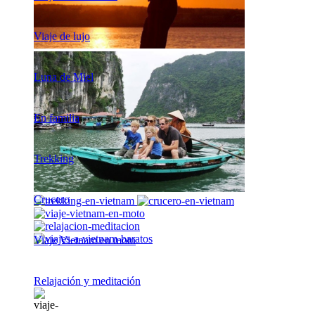
Viaje de lujo
Luna de Miel
En familia
Trekking
Crucero
Viaje Vietnam en moto
Relajación y meditación