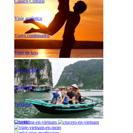
Clásico Cultural
Viaje auténtico
Viajes combinados
Viaje de lujo
Luna de Miel
En familia
Trekking
Crucero