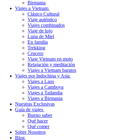
Birmania
Viajes a Vietnam
Clásico Cultural
Viaje auténtico
Viajes combinados
Viaje de lujo
Luna de Miel
En familia
Trekking
Crucero
Viaje Vietnam en moto
Relajación y meditación
Viajes a Vietnam baratos
Viajes por Indochina y Asia
Viajes a Laos
Viajes a Camboya
Viajes a Tailandia
Viajes a Birmania
Nuestras Exclusivas
Guía de viajes
Bueno saber
Qué hacer
Qué comer
Sobre Nosotros
Blog