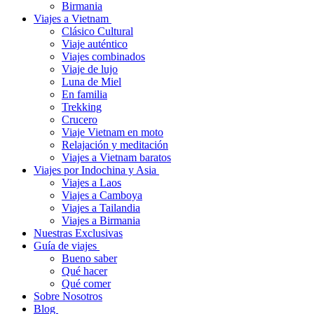
Birmania
Viajes a Vietnam
Clásico Cultural
Viaje auténtico
Viajes combinados
Viaje de lujo
Luna de Miel
En familia
Trekking
Crucero
Viaje Vietnam en moto
Relajación y meditación
Viajes a Vietnam baratos
Viajes por Indochina y Asia
Viajes a Laos
Viajes a Camboya
Viajes a Tailandia
Viajes a Birmania
Nuestras Exclusivas
Guía de viajes
Bueno saber
Qué hacer
Qué comer
Sobre Nosotros
Blog