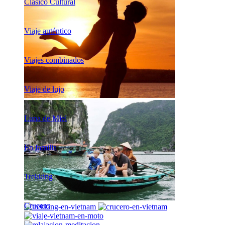
Clásico Cultural
Viaje auténtico
Viajes combinados
Viaje de lujo
Luna de Miel
En familia
Trekking
Crucero