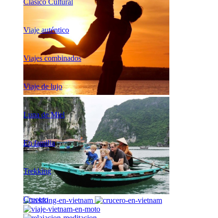
Clásico Cultural
Viaje auténtico
Viajes combinados
Viaje de lujo
Luna de Miel
En familia
Trekking
Crucero