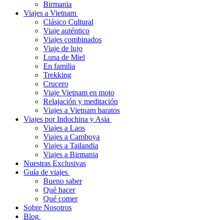
Birmania
Viajes a Vietnam
Clásico Cultural
Viaje auténtico
Viajes combinados
Viaje de lujo
Luna de Miel
En familia
Trekking
Crucero
Viaje Vietnam en moto
Relajación y meditación
Viajes a Vietnam baratos
Viajes por Indochina y Asia
Viajes a Laos
Viajes a Camboya
Viajes a Tailandia
Viajes a Birmania
Nuestras Exclusivas
Guía de viajes
Bueno saber
Qué hacer
Qué comer
Sobre Nosotros
Blog