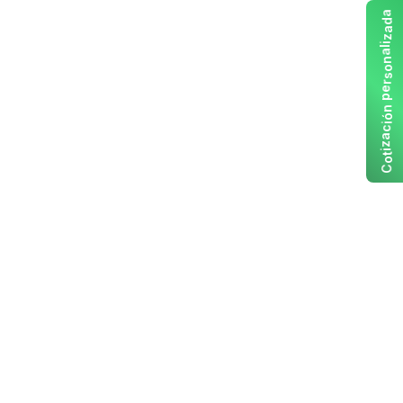
a
d
a
z
i
l
a
n
o
s
r
e
p
n
ó
i
c
a
z
i
t
o
C