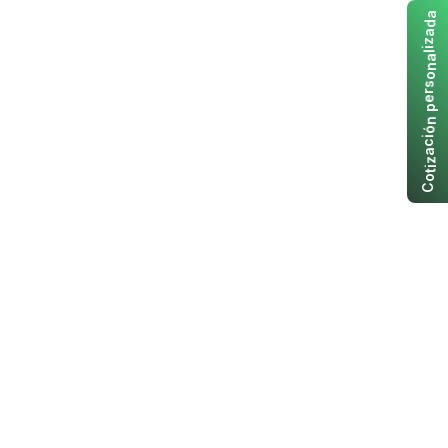
a
d
a
z
i
l
a
n
o
s
r
e
p
n
ó
i
c
a
z
i
t
o
C