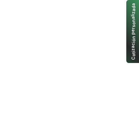
a
d
a
z
i
l
a
n
o
s
r
e
p
n
ó
i
c
a
z
i
t
o
C