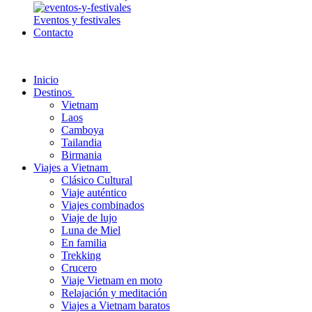
Eventos y festivales
Contacto
Inicio
Destinos
Vietnam
Laos
Camboya
Tailandia
Birmania
Viajes a Vietnam
Clásico Cultural
Viaje auténtico
Viajes combinados
Viaje de lujo
Luna de Miel
En familia
Trekking
Crucero
Viaje Vietnam en moto
Relajación y meditación
Viajes a Vietnam baratos