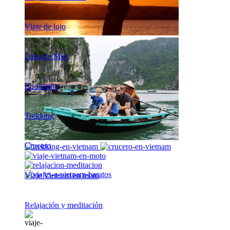
Viaje de lujo
Luna de Miel
En familia
Trekking
Crucero
Viaje Vietnam en moto
Relajación y meditación