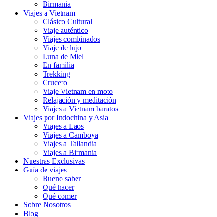
Birmania
Viajes a Vietnam
Clásico Cultural
Viaje auténtico
Viajes combinados
Viaje de lujo
Luna de Miel
En familia
Trekking
Crucero
Viaje Vietnam en moto
Relajación y meditación
Viajes a Vietnam baratos
Viajes por Indochina y Asia
Viajes a Laos
Viajes a Camboya
Viajes a Tailandia
Viajes a Birmania
Nuestras Exclusivas
Guía de viajes
Bueno saber
Qué hacer
Qué comer
Sobre Nosotros
Blog