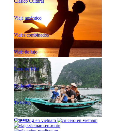
Clásico Cultural
Viaje auténtico
Viajes combinados
Viaje de lujo
Luna de Miel
En familia
Trekking
Crucero