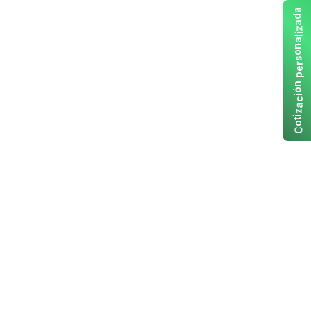
a
d
a
z
i
l
a
n
o
s
r
e
p
n
ó
i
c
a
z
i
t
o
C