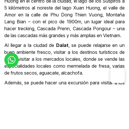
Huong en el centro de la ciudad, el lago de los Suspiros a
5 kilómetros al noreste del lago Xuan Huong, el valle de
Amor en la calle de Phu Dong Thien Vuong, Montaña
Lang Bian – con el pico de 1900m, un lugar ideal para
hacer trecking, Cascada Prenn, Cascada Pongour – una
de las cascadas más grandes y más amplias en Vietnam.
Al llegar a la ciudad de
Dalat
, se puede relajarse en un
buen ambiente fresco, visitar a los destinos turísticos de
Dalat, visitar a los mercados locales, donde se vende las
especialidades locales como mermelada de fresa, varias
de frutos secos, aguacate, alcachofa.
Además, se puede hacer una excursión para visitar a los
destinos alrededores de
DaLat
como:
En Thien Vien Truc Lam,
se puede hacer un viaje en el
teleférico para contemplar los paisajes hermosos
naturales, visitar la pagoda Truc Lam, o relajarse con
paseo en el barco por el lago de este lugar.