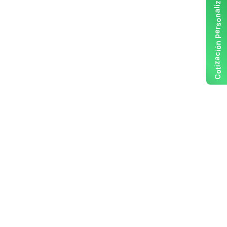
z
i
l
a
n
o
s
r
e
p
n
ó
i
c
a
z
i
t
o
C