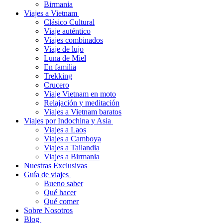
Birmania
Viajes a Vietnam
Clásico Cultural
Viaje auténtico
Viajes combinados
Viaje de lujo
Luna de Miel
En familia
Trekking
Crucero
Viaje Vietnam en moto
Relajación y meditación
Viajes a Vietnam baratos
Viajes por Indochina y Asia
Viajes a Laos
Viajes a Camboya
Viajes a Tailandia
Viajes a Birmania
Nuestras Exclusivas
Guía de viajes
Bueno saber
Qué hacer
Qué comer
Sobre Nosotros
Blog