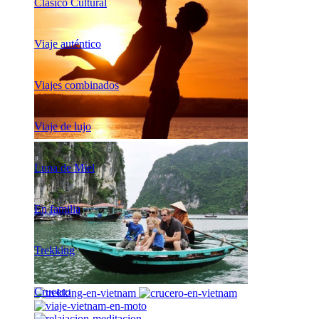
Clásico Cultural
Viaje auténtico
Viajes combinados
Viaje de lujo
Luna de Miel
En familia
Trekking
Crucero