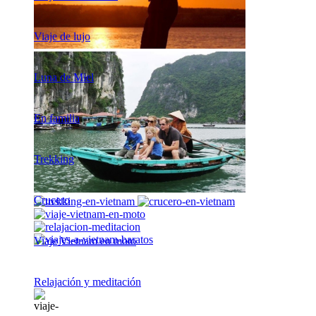
Viaje de lujo
Luna de Miel
En familia
Trekking
Crucero
Viaje Vietnam en moto
Relajación y meditación