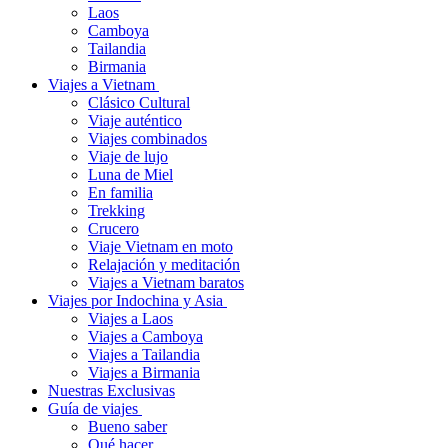
Laos
Camboya
Tailandia
Birmania
Viajes a Vietnam
Clásico Cultural
Viaje auténtico
Viajes combinados
Viaje de lujo
Luna de Miel
En familia
Trekking
Crucero
Viaje Vietnam en moto
Relajación y meditación
Viajes a Vietnam baratos
Viajes por Indochina y Asia
Viajes a Laos
Viajes a Camboya
Viajes a Tailandia
Viajes a Birmania
Nuestras Exclusivas
Guía de viajes
Bueno saber
Qué hacer