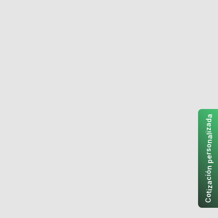
a
d
a
z
i
l
a
n
o
s
r
e
p
n
ó
i
c
a
z
i
t
o
C