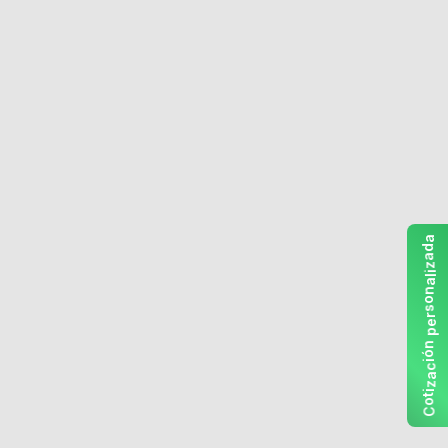
a
d
a
z
i
l
a
n
o
s
r
e
p
n
ó
i
c
a
z
i
t
o
C