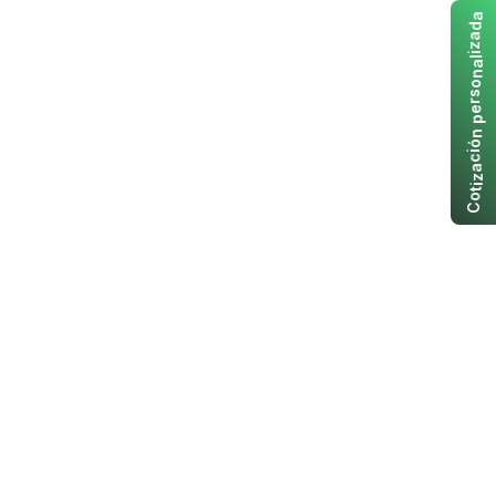
a
d
a
z
i
l
a
n
o
s
r
e
p
n
ó
i
c
a
z
i
t
o
C