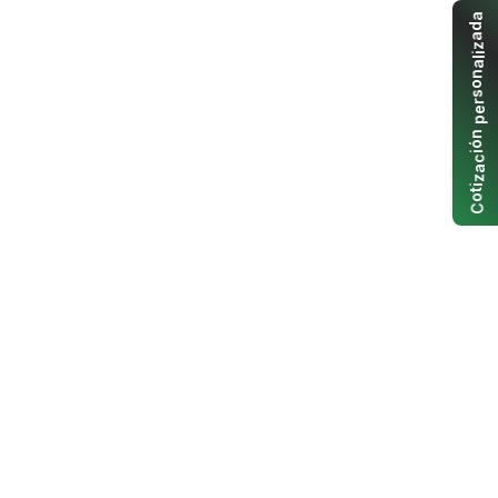
a
d
a
z
i
l
a
n
o
s
r
e
p
n
ó
i
c
a
z
i
t
o
C