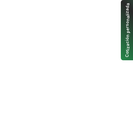
a
d
a
z
i
l
a
n
o
s
r
e
p
n
ó
i
c
a
z
i
t
o
C