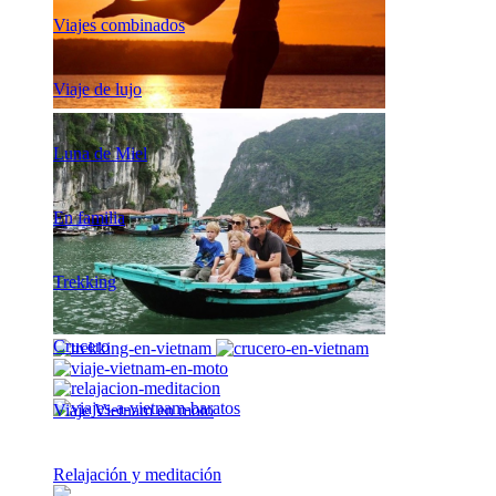
Viajes combinados
Viaje de lujo
Luna de Miel
En familia
Trekking
Crucero
Viaje Vietnam en moto
Relajación y meditación