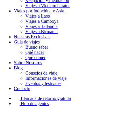
Relajación y meditación
Viajes a Vietnam baratos
Viajes por Indochina y Asia
Viajes a Laos
Viajes a Camboya
Viajes a Tailandia
Viajes a Birmania
Nuestras Exclusivas
Guía de viajes
Bueno saber
Qué hacer
Qué comer
Sobre Nosotros
Blog
Consejos de viaje
Informaciones de viaje
Eventos y festivales
Contacto
Llamada de retorno gratuita
Hub de agentes