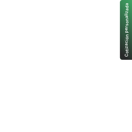
a
d
a
z
i
l
a
n
o
s
r
e
p
n
ó
i
c
a
z
i
t
o
C