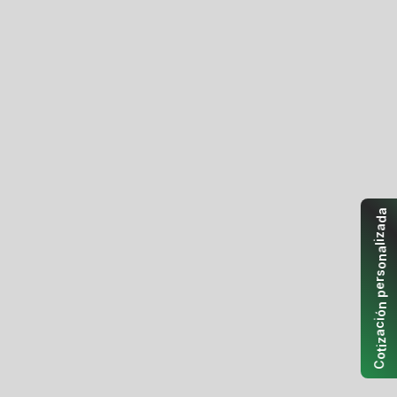
a
d
a
z
i
l
a
n
o
s
r
e
p
n
ó
i
c
a
z
i
t
o
C