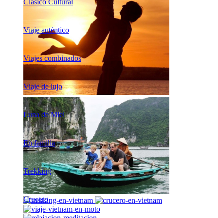
Clásico Cultural
Viaje auténtico
Viajes combinados
Viaje de lujo
Luna de Miel
En familia
Trekking
Crucero