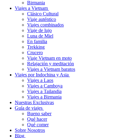
Birmania
Viajes a Vietnam
Clásico Cultural
Viaje auténtico
Viajes combinados
Viaje de lujo
Luna de Miel
En familia
Trekking
Crucero
Viaje Vietnam en moto
Relajación y meditación
Viajes a Vietnam baratos
Viajes por Indochina y Asia
Viajes a Laos
Viajes a Camboya
Viajes a Tailandia
Viajes a Birmania
Nuestras Exclusivas
Guía de viajes
Bueno saber
Qué hacer
Qué comer
Sobre Nosotros
Blog