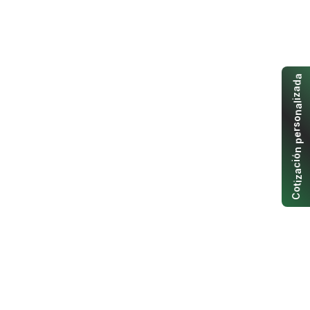
a
d
a
z
i
l
a
n
o
s
r
e
p
n
ó
i
c
a
z
i
t
o
C