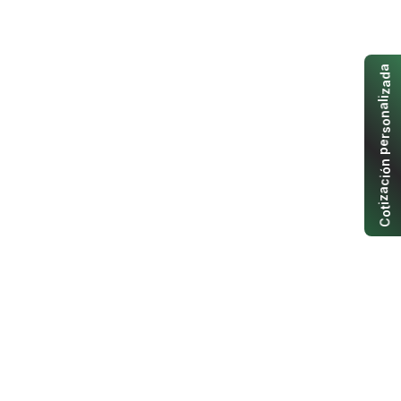
a
d
a
z
i
l
a
n
o
s
r
e
p
n
ó
i
c
a
z
i
t
o
C