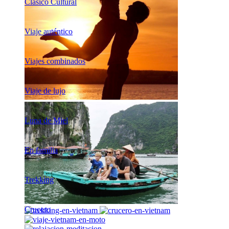
Clásico Cultural
Viaje auténtico
Viajes combinados
Viaje de lujo
Luna de Miel
En familia
Trekking
Crucero