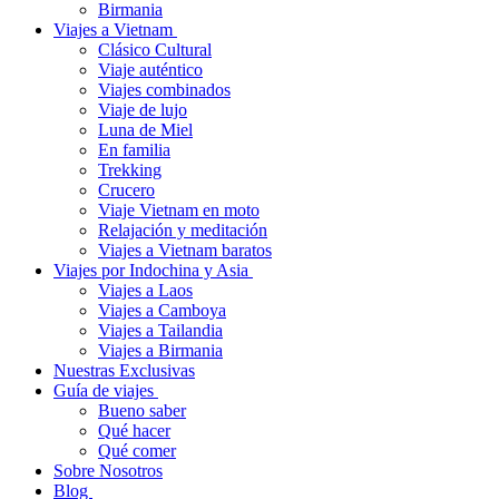
Birmania
Viajes a Vietnam
Clásico Cultural
Viaje auténtico
Viajes combinados
Viaje de lujo
Luna de Miel
En familia
Trekking
Crucero
Viaje Vietnam en moto
Relajación y meditación
Viajes a Vietnam baratos
Viajes por Indochina y Asia
Viajes a Laos
Viajes a Camboya
Viajes a Tailandia
Viajes a Birmania
Nuestras Exclusivas
Guía de viajes
Bueno saber
Qué hacer
Qué comer
Sobre Nosotros
Blog