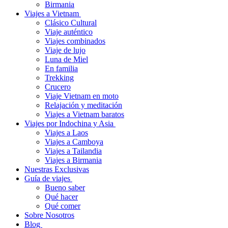
Birmania
Viajes a Vietnam
Clásico Cultural
Viaje auténtico
Viajes combinados
Viaje de lujo
Luna de Miel
En familia
Trekking
Crucero
Viaje Vietnam en moto
Relajación y meditación
Viajes a Vietnam baratos
Viajes por Indochina y Asia
Viajes a Laos
Viajes a Camboya
Viajes a Tailandia
Viajes a Birmania
Nuestras Exclusivas
Guía de viajes
Bueno saber
Qué hacer
Qué comer
Sobre Nosotros
Blog