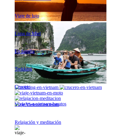
Viaje de lujo
Luna de Miel
En familia
Trekking
Crucero
Viaje Vietnam en moto
Relajación y meditación