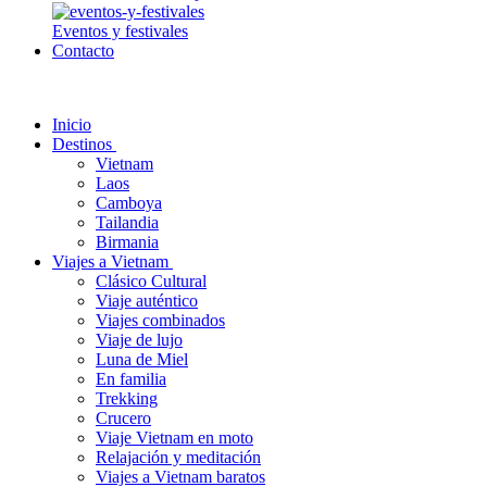
Eventos y festivales
Contacto
Inicio
Destinos
Vietnam
Laos
Camboya
Tailandia
Birmania
Viajes a Vietnam
Clásico Cultural
Viaje auténtico
Viajes combinados
Viaje de lujo
Luna de Miel
En familia
Trekking
Crucero
Viaje Vietnam en moto
Relajación y meditación
Viajes a Vietnam baratos