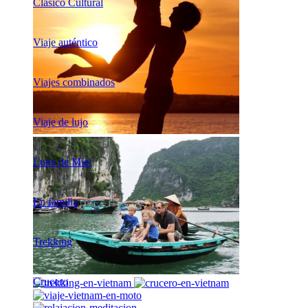
Clásico Cultural
Viaje auténtico
Viajes combinados
Viaje de lujo
Luna de Miel
En familia
Trekking
Crucero