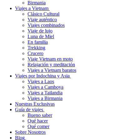
Birmania
Viajes a Vietnam
Clásico Cultural
Viaje auténtico
Viajes combinados
Viaje de lujo
Luna de Miel
En familia
Trekking
Crucero
Viaje Vietnam en moto
Relajación y meditación
Viajes a Vietnam baratos
Viajes por Indochina y Asia
Viajes a Laos
Viajes a Camboya
Viajes a Tailandia
Viajes a Birmania
Nuestras Exclusivas
Guía de viajes
Bueno saber
Qué hacer
Qué comer
Sobre Nosotros
Blog