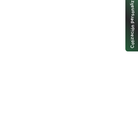
z
i
l
a
n
o
s
r
e
p
n
ó
i
c
a
z
i
t
o
C