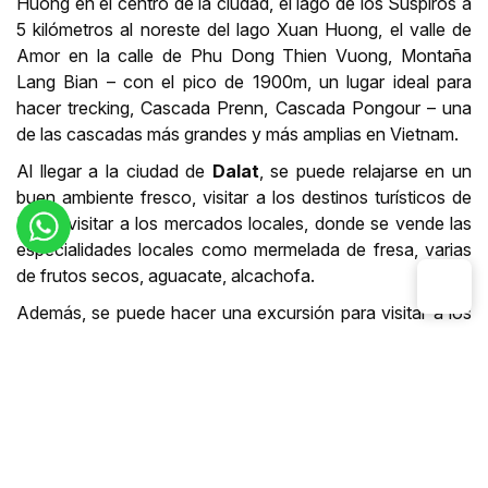
Huong en el centro de la ciudad, el lago de los Suspiros a
5 kilómetros al noreste del lago Xuan Huong, el valle de
Amor en la calle de Phu Dong Thien Vuong, Montaña
Lang Bian – con el pico de 1900m, un lugar ideal para
hacer trecking, Cascada Prenn, Cascada Pongour – una
de las cascadas más grandes y más amplias en Vietnam.
Al llegar a la ciudad de
Dalat
, se puede relajarse en un
buen ambiente fresco, visitar a los destinos turísticos de
Dalat, visitar a los mercados locales, donde se vende las
especialidades locales como mermelada de fresa, varias
de frutos secos, aguacate, alcachofa.
Además, se puede hacer una excursión para visitar a los
destinos alrededores de
DaLat
como:
En Thien Vien Truc Lam,
se puede hacer un viaje en el
teleférico para contemplar los paisajes hermosos
naturales, visitar la pagoda Truc Lam, o relajarse con
paseo en el barco por el lago de este lugar.