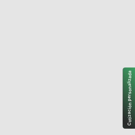
a
d
a
z
i
l
a
n
o
s
r
e
p
n
ó
i
c
a
z
i
t
o
C