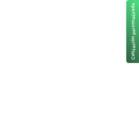
a
d
a
z
i
l
a
n
o
s
r
e
p
n
ó
i
c
a
z
i
t
o
C